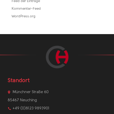
Feed der Einträge
Kommentar-Feed
WordPress.org
Standort
Münchner Straße 60

85467 Neuching
+49 (0)8123 9893901
